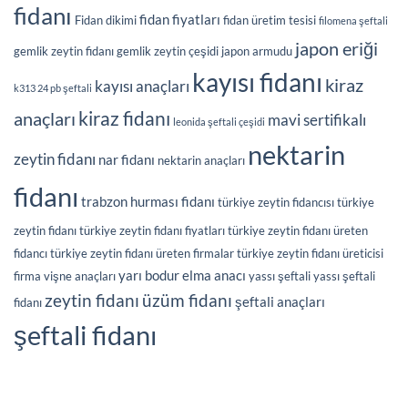
fidanı
fidan fiyatları
Fidan dikimi
fidan üretim tesisi
filomena şeftali
japon eriği
gemlik zeytin fidanı
gemlik zeytin çeşidi
japon armudu
kayısı fidanı
kiraz
kayısı anaçları
k313 24 pb şeftali
kiraz fidanı
anaçları
mavi sertifikalı
leonida şeftali çeşidi
nektarin
zeytin fidanı
nar fidanı
nektarin anaçları
fidanı
trabzon hurması fidanı
türkiye zeytin fidancısı
türkiye
zeytin fidanı
türkiye zeytin fidanı fiyatları
türkiye zeytin fidanı üreten
fidancı
türkiye zeytin fidanı üreten firmalar
türkiye zeytin fidanı üreticisi
yarı bodur elma anacı
firma
vişne anaçları
yassı şeftali
yassı şeftali
üzüm fidanı
zeytin fidanı
şeftali anaçları
fidanı
şeftali fidanı