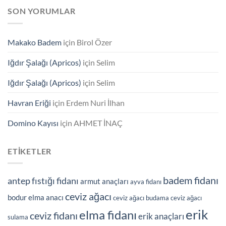
SON YORUMLAR
Makako Badem
için
Birol Özer
Iğdır Şalağı (Apricos)
için
Selim
Iğdır Şalağı (Apricos)
için
Selim
Havran Eriği
için
Erdem Nuri İlhan
Domino Kayısı
için
AHMET İNAÇ
ETIKETLER
badem fidanı
antep fıstığı fidanı
armut anaçları
ayva fidanı
ceviz ağacı
bodur elma anacı
ceviz ağacı budama
ceviz ağacı
erik
elma fidanı
ceviz fidanı
erik anaçları
sulama