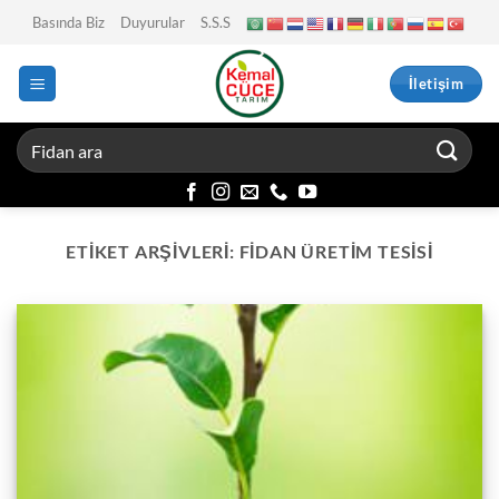
İçeriğe
Basında Biz
Duyurular
S.S.S
atla
İletişim
ETIKET ARŞIVLERI:
FIDAN ÜRETIM TESISI