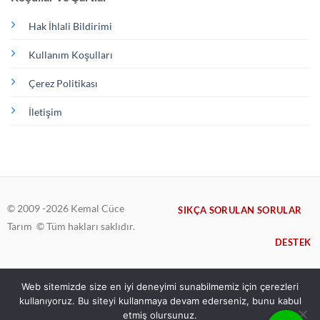
Hak İhlali Bildirimi
Kullanım Koşulları
Çerez Politikası
İletişim
© 2009 -2026 Kemal Cüce
SIKÇA SORULAN SORULAR
Tarım © Tüm hakları saklıdır.
DESTEK
Web sitemizde size en iyi deneyimi sunabilmemiz için çerezleri
kullanıyoruz. Bu siteyi kullanmaya devam ederseniz, bunu kabul
BODUR ARMUT & AYVA ANAÇLARI
BODUR ELMA ANAÇLARI
etmiş olursunuz.
BODUR KAYISI & ERIK ANAÇLARI