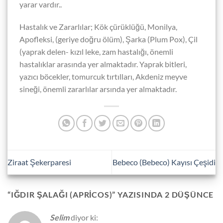
yarar vardır..
Hastalık ve Zararlılar; Kök çürüklüğü, Monilya,
Apofleksi, (geriye doğru ölüm), Şarka (Plum Pox), Çil
(yaprak delen- kızıl leke, zam hastalığı, önemli
hastalıklar arasında yer almaktadır. Yaprak bitleri,
yazıcı böcekler, tomurcuk tırtılları, Akdeniz meyve
sineği, önemli zararlılar arsında yer almaktadır.
Ziraat Şekerparesi
Bebeco (Bebeco) Kayısı Çeşidi
“
IĞDIR ŞALAĞI (APRICOS)
” YAZISINDA 2 DÜŞÜNCE
Selim
diyor ki: