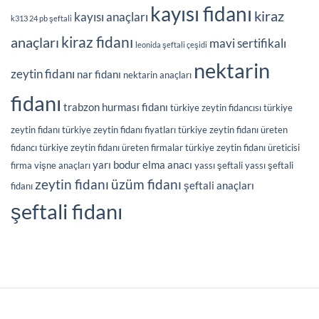
kayısı fidanı
kiraz
kayısı anaçları
k313 24 pb şeftali
kiraz fidanı
anaçları
mavi sertifikalı
leonida şeftali çeşidi
nektarin
zeytin fidanı
nar fidanı
nektarin anaçları
fidanı
trabzon hurması fidanı
türkiye zeytin fidancısı
türkiye
zeytin fidanı
türkiye zeytin fidanı fiyatları
türkiye zeytin fidanı üreten
fidancı
türkiye zeytin fidanı üreten firmalar
türkiye zeytin fidanı üreticisi
yarı bodur elma anacı
firma
vişne anaçları
yassı şeftali
yassı şeftali
üzüm fidanı
zeytin fidanı
şeftali anaçları
fidanı
şeftali fidanı