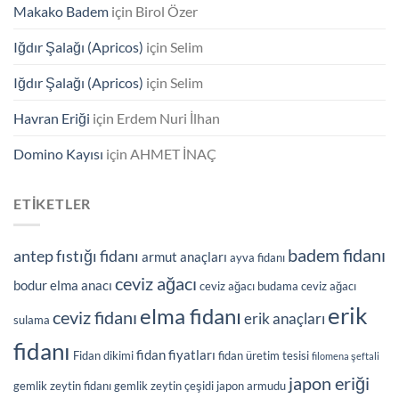
Makako Badem
için
Birol Özer
Iğdır Şalağı (Apricos)
için
Selim
Iğdır Şalağı (Apricos)
için
Selim
Havran Eriği
için
Erdem Nuri İlhan
Domino Kayısı
için
AHMET İNAÇ
ETIKETLER
badem fidanı
antep fıstığı fidanı
armut anaçları
ayva fidanı
ceviz ağacı
bodur elma anacı
ceviz ağacı budama
ceviz ağacı
erik
elma fidanı
ceviz fidanı
erik anaçları
sulama
fidanı
fidan fiyatları
Fidan dikimi
fidan üretim tesisi
filomena şeftali
japon eriği
gemlik zeytin fidanı
gemlik zeytin çeşidi
japon armudu