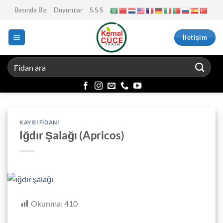
İçeriğe
Basında Biz
Duyurular
S.S.S
atla
İletişim
KAYISI FIDANI
Iğdır Şalağı (Apricos)
Okunma:
410