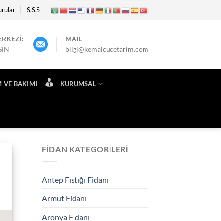
rular
S.S.S
RKEZİ:
MAIL
SİN
bilgi@kemalcucetarim.com
M VE BAKIMI
KURUMSAL
FIDAN KATEGORILERI
Antep Fıstığı Fidanı
Armut Fidanı
Aronya Fidanı