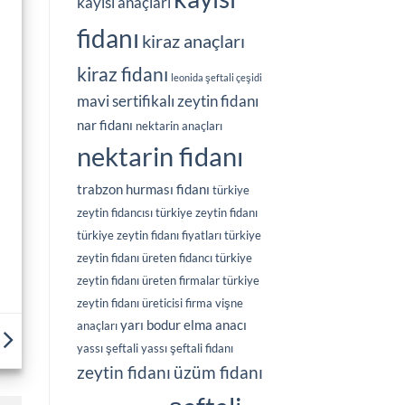
kayısı anaçları
fidanı
kiraz anaçları
kiraz fidanı
leonida şeftali çeşidi
mavi sertifikalı zeytin fidanı
nar fidanı
nektarin anaçları
nektarin fidanı
trabzon hurması fidanı
türkiye
zeytin fidancısı
türkiye zeytin fidanı
türkiye zeytin fidanı fiyatları
türkiye
zeytin fidanı üreten fidancı
türkiye
zeytin fidanı üreten firmalar
türkiye
zeytin fidanı üreticisi firma
vişne
yarı bodur elma anacı
anaçları
yassı şeftali
yassı şeftali fidanı
üzüm fidanı
zeytin fidanı