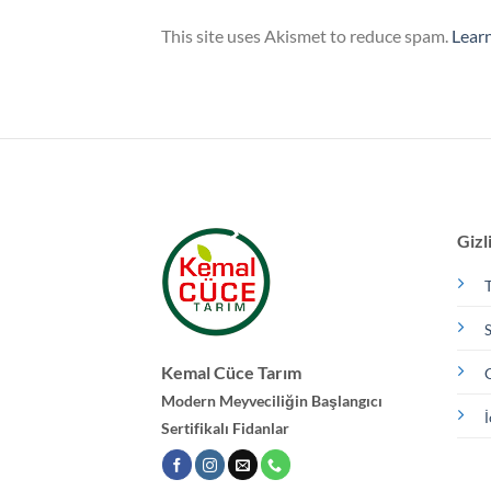
This site uses Akismet to reduce spam.
Lear
Gizli
T
S
Kemal Cüce Tarım
G
Modern Meyveciliğin Başlangıcı
İ
Sertifikalı Fidanlar