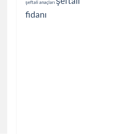
şeftali
şeftali anaçları
fidanı