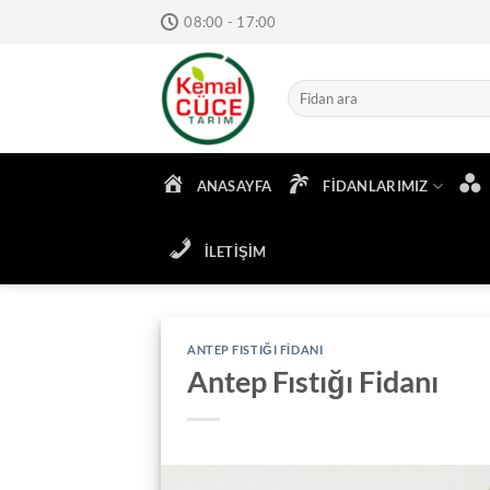
İçeriğe
08:00 - 17:00
atla
ANASAYFA
FIDANLARIMIZ
İLETIŞIM
ANTEP FISTIĞI FIDANI
Antep Fıstığı Fidanı