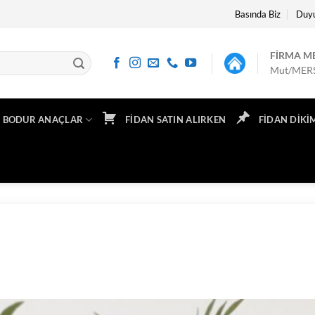
Basında Biz
Duyu
FİRMA ME
Mut/MER
BODUR ANAÇLAR
FIDAN SATIN ALIRKEN
FIDAN DIKI