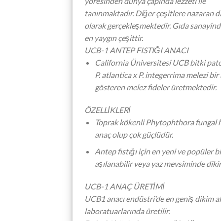
yöresinden dünya çapında lezzeti ile
tanınmaktadır. Diğer çeşitlere nazaran 
olarak gerçekleşmektedir. Gıda sanayind
en yaygın çeşittir.
UCB-1 ANTEP FISTIĞI ANACI
California Üniversitesi UCB bitki pat
P. atlantica x P. integerrima melezi b
gösteren melez fideler üretmektedir.
ÖZELLİKLERİ
Toprak kökenli Phytophthora fungal ha
anaç olup çok güçlüdür.
Antep fıstığı için en yeni ve popüler bi
aşılanabilir veya yaz mevsiminde diki
UCB-1 ANAÇ ÜRETİMİ
UCB1 anacı endüstri’de en geniş dikim ala
laboratuarlarında üretilir.