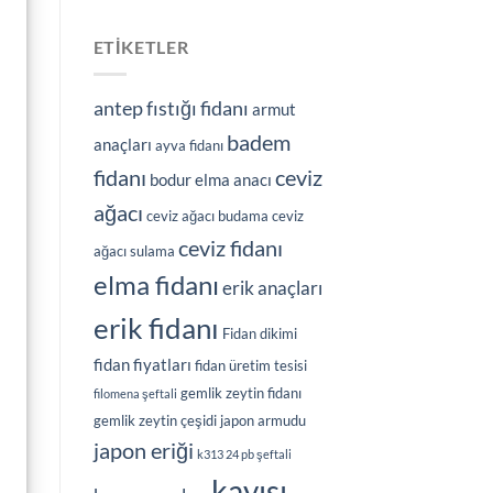
ETIKETLER
antep fıstığı fidanı
armut
badem
anaçları
ayva fidanı
fidanı
ceviz
bodur elma anacı
ağacı
ceviz ağacı budama
ceviz
ceviz fidanı
ağacı sulama
elma fidanı
erik anaçları
erik fidanı
Fidan dikimi
fidan fiyatları
fidan üretim tesisi
gemlik zeytin fidanı
filomena şeftali
gemlik zeytin çeşidi
japon armudu
japon eriği
k313 24 pb şeftali
kayısı