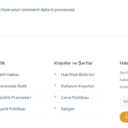
n how your comment data is processed.
lik
Koşullar ve Şartlar
Hab
Serti
elif Hakları
Hak İhlali Bildirimi
habe
Kullanım Koşulları
orumluluk Reddi
bült
izlilik Prensipleri
Çerez Politikası
çerik Politikası
İletişim