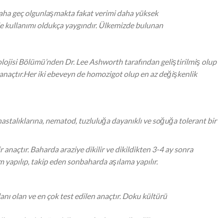
daha geç olgunlaşmakta fakat verimi daha yüksek
e kullanımı oldukça yaygındır. Ülkemizde bulunan
olojisi Bölümü’nden Dr. Lee Ashworth tarafından geliştirilmiş olup
ir anaçtır.Her iki ebeveyn de homozigot olup en az değişkenlik
stalıklarına, nematod, tuzluluğa dayanıklı ve soğuğa tolerant bir
r anaçtır. Baharda araziye dikilir ve dikildikten 3-4 ay sonra
m yapılıp, takip eden sonbaharda aşılama yapılır.
nı olan ve en çok test edilen anaçtır. Doku kültürü