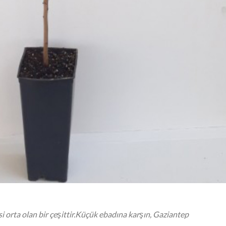
 orta olan bir çeşittir.Küçük ebadına karşın, Gaziantep