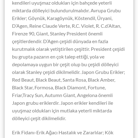
kendileri uyuşmaz oldukları için bahçede yeterli
miktarda dölleyici bulundurulmalıdır. Avrupa Grubu
Erikler; Göynük, Karagöynük, Köstendil, Üryani,
D’Agen, Reine Claude Verte, R.C. Violet, R. C.d’Altan,
Firenze 90, Giant, Stanley President önemli
çeşitlerdendir. D’Agen çeşidi dünyada en fazla
kurutmalık olarak yetiştirilen çeşittir. President çeşidi
bu grupta pazarın en çok talep ettiği, yola ve
depolamaya uygun bir çeşit olup bu çeşidi dölleyici
olarak Stanley çeşidi dikilmelidir. Japon Grubu Erikler;
Red Beaut, Black Beaut, Santa Rosa, Black Amber,
Black Star, Formosa, Black Diamont, Fortune,
Friar,Tracy Sun, Autumn Giant, Angelona önemli
Japon grubu eriklerdir. Japon erikler kendileri ile
uyuşmaz oldukları için mutlaka yeterli miktarda
dölleyici çeşit dikilmelidir.
Erik Fidanı-Erik Ağacı
Hastalık ve Zararlılar;
Kök