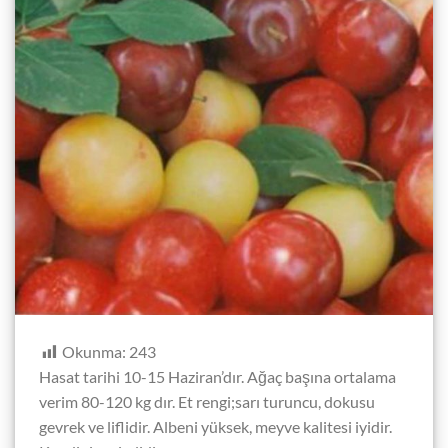
Okunma:
243
Hasat tarihi 10-15 Haziran’dır. Ağaç başına ortalama
verim 80-120 kg dır. Et rengi;sarı turuncu, dokusu
gevrek ve liflidir. Albeni yüksek, meyve kalitesi iyidir.