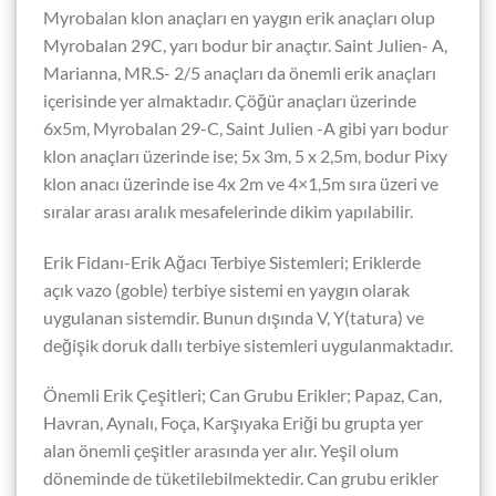
Myrobalan klon anaçları en yaygın erik anaçları olup
Myrobalan 29C, yarı bodur bir anaçtır. Saint Julien- A,
Marianna, MR.S- 2/5 anaçları da önemli erik anaçları
içerisinde yer almaktadır. Çöğür anaçları üzerinde
6x5m, Myrobalan 29-C, Saint Julien -A gibi yarı bodur
klon anaçları üzerinde ise; 5x 3m, 5 x 2,5m, bodur Pixy
klon anacı üzerinde ise 4x 2m ve 4×1,5m sıra üzeri ve
sıralar arası aralık mesafelerinde dikim yapılabilir.
Erik Fidanı-Erik Ağacı
Terbiye Sistemleri;
Eriklerde
açık vazo (goble) terbiye sistemi en yaygın olarak
uygulanan sistemdir. Bunun dışında V, Y(tatura) ve
değişik doruk dallı terbiye sistemleri uygulanmaktadır.
Önemli Erik Çeşitleri;
Can Grubu Erikler; Papaz, Can,
Havran, Aynalı, Foça, Karşıyaka Eriği bu grupta yer
alan önemli çeşitler arasında yer alır. Yeşil olum
döneminde de tüketilebilmektedir. Can grubu erikler