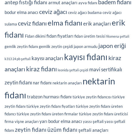
badem fidanı
antep fıstığı fidanı
armut anaçları
ayva fidanı
ceviz ağacı
bodur elma anacı
ceviz ağacı budama
ceviz ağacı
erik
elma fidanı
ceviz fidanı
erik anaçları
sulama
fidanı
fidan fiyatları
Fidan dikimi
fidan üretim tesisi
filomena şeftali
japon eriği
gemlik zeytin fidanı
gemlik zeytin çeşidi
japon armudu
kayısı fidanı
kiraz
kayısı anaçları
k313 24 pb şeftali
kiraz fidanı
anaçları
mavi sertifikalı
leonida şeftali çeşidi
nektarin
zeytin fidanı
nar fidanı
nektarin anaçları
fidanı
trabzon hurması fidanı
türkiye zeytin fidancısı
türkiye
zeytin fidanı
türkiye zeytin fidanı fiyatları
türkiye zeytin fidanı üreten
fidancı
türkiye zeytin fidanı üreten firmalar
türkiye zeytin fidanı üreticisi
yarı bodur elma anacı
firma
vişne anaçları
yassı şeftali
yassı şeftali
üzüm fidanı
zeytin fidanı
şeftali anaçları
fidanı