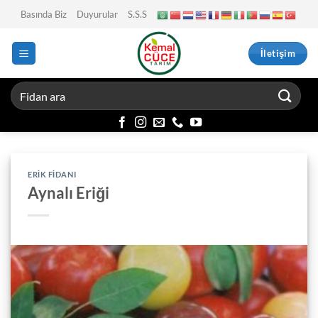
İçeriğe
Basında Biz
Duyurular
S.S.S
atla
İletişim
ERIK FIDANI
Aynalı Eriği