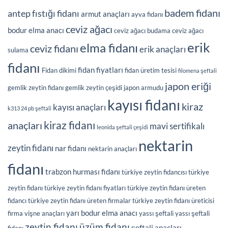
badem fidanı
antep fıstığı fidanı
armut anaçları
ayva fidanı
ceviz ağacı
bodur elma anacı
ceviz ağacı budama
ceviz ağacı
erik
elma fidanı
ceviz fidanı
erik anaçları
sulama
fidanı
fidan fiyatları
Fidan dikimi
fidan üretim tesisi
filomena şeftali
japon eriği
gemlik zeytin fidanı
gemlik zeytin çeşidi
japon armudu
kayısı fidanı
kiraz
kayısı anaçları
k313 24 pb şeftali
kiraz fidanı
anaçları
mavi sertifikalı
leonida şeftali çeşidi
nektarin
zeytin fidanı
nar fidanı
nektarin anaçları
fidanı
trabzon hurması fidanı
türkiye zeytin fidancısı
türkiye
zeytin fidanı
türkiye zeytin fidanı fiyatları
türkiye zeytin fidanı üreten
fidancı
türkiye zeytin fidanı üreten firmalar
türkiye zeytin fidanı üreticisi
yarı bodur elma anacı
firma
vişne anaçları
yassı şeftali
yassı şeftali
üzüm fidanı
zeytin fidanı
şeftali anaçları
fidanı