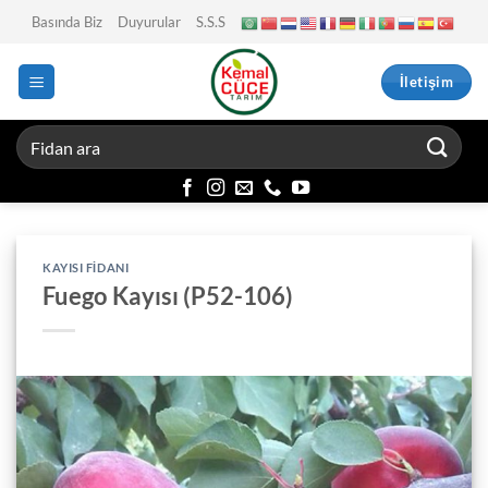
İçeriğe
Basında Biz
Duyurular
S.S.S
atla
İletişim
KAYISI FIDANI
Fuego Kayısı (P52-106)