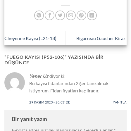
Cheyenne Kayısı (L21-18)
Bigarreau Gaucher Kirazı
“
FUEGO KAYISI (P52-106)
” YAZISINDA BIR
DÜŞÜNCE
Yener Uz
diyor ki:
Bu kayısı fidanlarından 2 şer tane almak
istiyorum. Fidan fiyatları kaç liradır.
29 KASIM 2023 - 20:03’ DE
YANITLA
Bir yanıt yazın
E-posta adresiniz yayınlanmayacak.
Gerekli alanlar
*