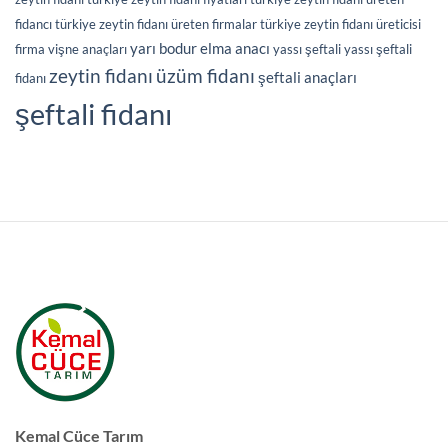
fidancı
türkiye zeytin fidanı üreten firmalar
türkiye zeytin fidanı üreticisi
yarı bodur elma anacı
firma
vişne anaçları
yassı şeftali
yassı şeftali
üzüm fidanı
zeytin fidanı
şeftali anaçları
fidanı
şeftali fidanı
Kemal Cüce Tarım