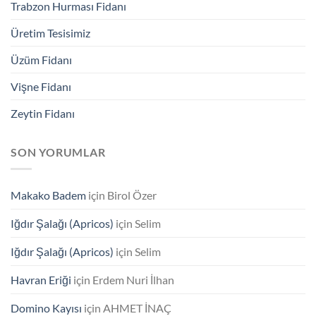
Trabzon Hurması Fidanı
Üretim Tesisimiz
Üzüm Fidanı
Vişne Fidanı
Zeytin Fidanı
SON YORUMLAR
Makako Badem
için
Birol Özer
Iğdır Şalağı (Apricos)
için
Selim
Iğdır Şalağı (Apricos)
için
Selim
Havran Eriği
için
Erdem Nuri İlhan
Domino Kayısı
için
AHMET İNAÇ