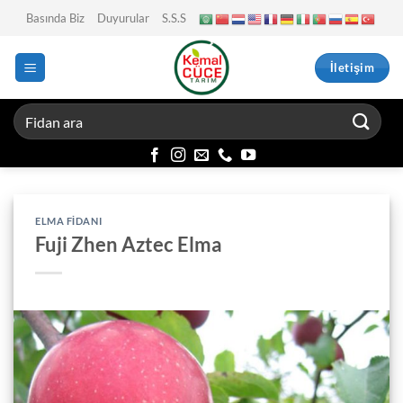
İçeriğe
Basında Biz
Duyurular
S.S.S
atla
İletişim
ELMA FIDANI
Fuji Zhen Aztec Elma