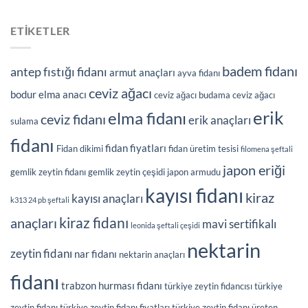
ETIKETLER
badem fidanı
antep fıstığı fidanı
armut anaçları
ayva fidanı
ceviz ağacı
bodur elma anacı
ceviz ağacı budama
ceviz ağacı
erik
elma fidanı
ceviz fidanı
erik anaçları
sulama
fidanı
fidan fiyatları
Fidan dikimi
fidan üretim tesisi
filomena şeftali
japon eriği
gemlik zeytin fidanı
gemlik zeytin çeşidi
japon armudu
kayısı fidanı
kiraz
kayısı anaçları
k313 24 pb şeftali
kiraz fidanı
anaçları
mavi sertifikalı
leonida şeftali çeşidi
nektarin
zeytin fidanı
nar fidanı
nektarin anaçları
fidanı
trabzon hurması fidanı
türkiye zeytin fidancısı
türkiye
zeytin fidanı
türkiye zeytin fidanı fiyatları
türkiye zeytin fidanı üreten