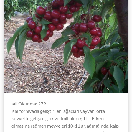
Okunma:
279
Kaliforniya’da geliştirilen, ağaçları yayvan, orta
kuvvette gelişen, çok verimli bir çeşittir. Erkenci
olmasına rağmen meyveleri 10-11 gr. ağırlığında, kalp