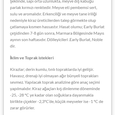
şeklinde, sapı orta uzunlukta, meyve dış kabuğu
parlak kırmızı renktedir. Meyve eti pembemsi sert,
sulu ve aromalıdır. Erkenciliği ve meyve tane iriliği
nedeniyle kiraz üreticilerden talep görmekte olup
çatlamaya kısmen hassastır. Hasat olumu; Early Burlat
çeşidinden 7-8 gün sonra, Marmara Bölgesinde Mayıs
ayının son haftasıdır. Dölleyicileri .Early Burlat, Noble
dir.
İklim ve Toprak istekleri
Kirazlar; derin kumlu, tınlı topraklarda iyi gelişir.
Havasız, drenajı iyi olmayan ağır bünyeli toprakları
sevmez. Yapılacak toprak analizine göre anaç seçimi
yapılmalıdır. Kiraz ağaçları kış dinlenme döneminde
-25, -28 ºC ye kadar olan soğuklara dayanmakla
birlikte çiçekler -2,3ºC’de, küçük meyveler ise -1 ºC de
zarar görürler.