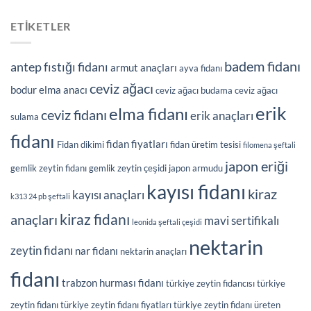
ETIKETLER
badem fidanı
antep fıstığı fidanı
armut anaçları
ayva fidanı
ceviz ağacı
bodur elma anacı
ceviz ağacı budama
ceviz ağacı
erik
elma fidanı
ceviz fidanı
erik anaçları
sulama
fidanı
fidan fiyatları
Fidan dikimi
fidan üretim tesisi
filomena şeftali
japon eriği
gemlik zeytin fidanı
gemlik zeytin çeşidi
japon armudu
kayısı fidanı
kiraz
kayısı anaçları
k313 24 pb şeftali
kiraz fidanı
anaçları
mavi sertifikalı
leonida şeftali çeşidi
nektarin
zeytin fidanı
nar fidanı
nektarin anaçları
fidanı
trabzon hurması fidanı
türkiye zeytin fidancısı
türkiye
zeytin fidanı
türkiye zeytin fidanı fiyatları
türkiye zeytin fidanı üreten