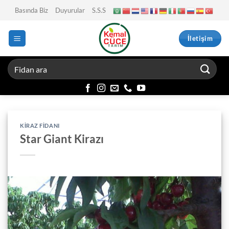
İçeriğe
Basında Biz
Duyurular
S.S.S
atla
İletişim
KIRAZ FIDANI
Star Giant Kirazı