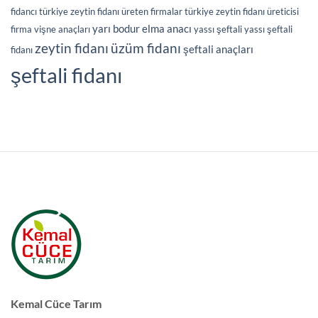
fidancı
türkiye zeytin fidanı üreten firmalar
türkiye zeytin fidanı üreticisi
yarı bodur elma anacı
firma
vişne anaçları
yassı şeftali
yassı şeftali
üzüm fidanı
zeytin fidanı
şeftali anaçları
fidanı
şeftali fidanı
Kemal Cüce Tarım