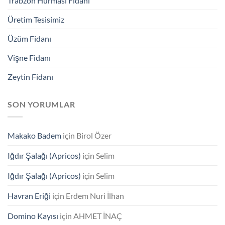
Trabzon Hurması Fidanı
Üretim Tesisimiz
Üzüm Fidanı
Vişne Fidanı
Zeytin Fidanı
SON YORUMLAR
Makako Badem
için
Birol Özer
Iğdır Şalağı (Apricos)
için
Selim
Iğdır Şalağı (Apricos)
için
Selim
Havran Eriği
için
Erdem Nuri İlhan
Domino Kayısı
için
AHMET İNAÇ