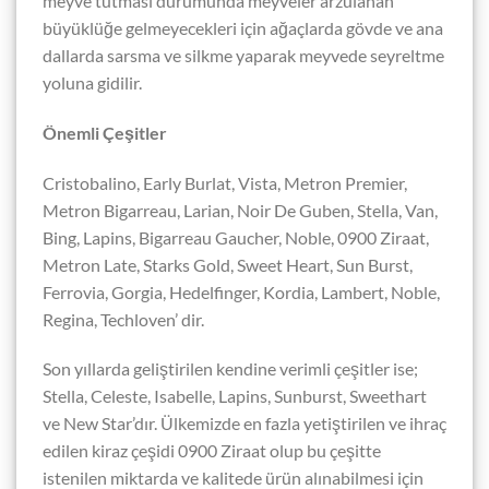
meyve tutması durumunda meyveler arzulanan
büyüklüğe gelmeyecekleri için ağaçlarda gövde ve ana
dallarda sarsma ve silkme yaparak meyvede seyreltme
yoluna gidilir.
Önemli Çeşitler
Cristobalino, Early Burlat, Vista, Metron Premier,
Metron Bigarreau, Larian, Noir De Guben, Stella, Van,
Bing, Lapins, Bigarreau Gaucher, Noble, 0900 Ziraat,
Metron Late, Starks Gold, Sweet Heart, Sun Burst,
Ferrovia, Gorgia, Hedelfinger, Kordia, Lambert, Noble,
Regina, Techloven’ dir.
Son yıllarda geliştirilen kendine verimli çeşitler ise;
Stella, Celeste, Isabelle, Lapins, Sunburst, Sweethart
ve New Star’dır. Ülkemizde en fazla yetiştirilen ve ihraç
edilen kiraz çeşidi 0900 Ziraat olup bu çeşitte
istenilen miktarda ve kalitede ürün alınabilmesi için