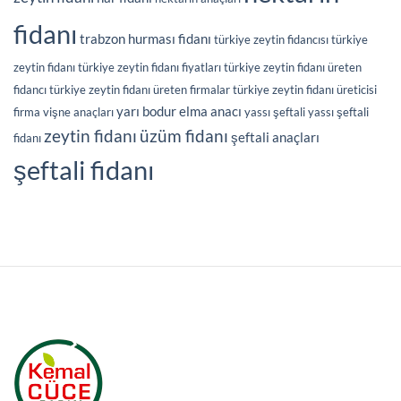
fidanı
trabzon hurması fidanı
türkiye zeytin fidancısı
türkiye
zeytin fidanı
türkiye zeytin fidanı fiyatları
türkiye zeytin fidanı üreten
fidancı
türkiye zeytin fidanı üreten firmalar
türkiye zeytin fidanı üreticisi
yarı bodur elma anacı
firma
vişne anaçları
yassı şeftali
yassı şeftali
üzüm fidanı
zeytin fidanı
şeftali anaçları
fidanı
şeftali fidanı