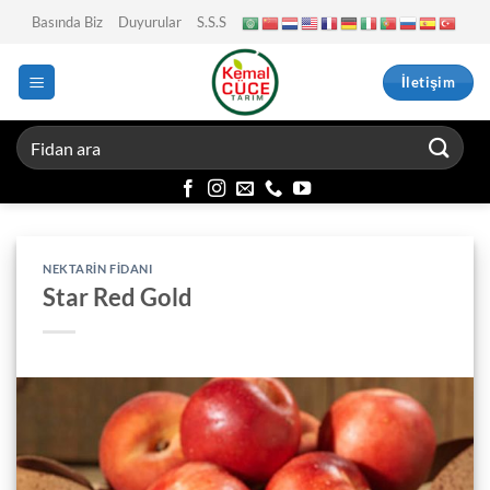
İçeriğe
Basında Biz
Duyurular
S.S.S
atla
İletişim
NEKTARIN FIDANI
Star Red Gold