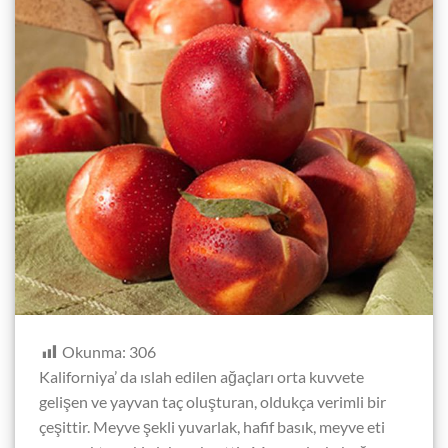
Okunma:
306
Kaliforniya’ da ıslah edilen ağaçları orta kuvvete
gelişen ve yayvan taç oluşturan, oldukça verimli bir
çeşittir. Meyve şekli yuvarlak, hafif basık, meyve eti