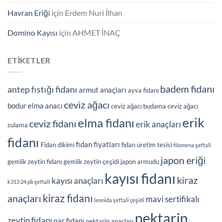
Havran Eriği
için
Erdem Nuri İlhan
Domino Kayısı
için
AHMET İNAÇ
ETIKETLER
badem fidanı
antep fıstığı fidanı
armut anaçları
ayva fidanı
ceviz ağacı
bodur elma anacı
ceviz ağacı budama
ceviz ağacı
erik
elma fidanı
ceviz fidanı
erik anaçları
sulama
fidanı
fidan fiyatları
Fidan dikimi
fidan üretim tesisi
filomena şeftali
japon eriği
gemlik zeytin fidanı
gemlik zeytin çeşidi
japon armudu
kayısı fidanı
kiraz
kayısı anaçları
k313 24 pb şeftali
kiraz fidanı
anaçları
mavi sertifikalı
leonida şeftali çeşidi
nektarin
zeytin fidanı
nar fidanı
nektarin anaçları