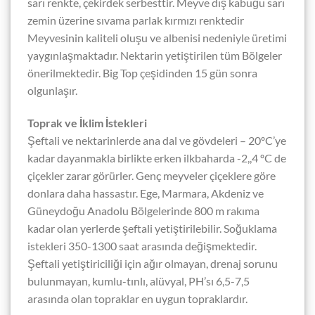
sarı renkte, çekirdek serbesttir. Meyve dış kabuğu sarı
zemin üzerine sıvama parlak kırmızı renktedir
Meyvesinin kaliteli oluşu ve albenisi nedeniyle üretimi
yaygınlaşmaktadır. Nektarin yetiştirilen tüm Bölgeler
önerilmektedir. Big Top çeşidinden 15 gün sonra
olgunlaşır.
Toprak ve İklim İstekleri
Şeftali ve nektarinlerde ana dal ve gövdeleri – 20ºC’ye
kadar dayanmakla birlikte erken ilkbaharda -2,,4 ºC de
çiçekler zarar görürler. Genç meyveler çiçeklere göre
donlara daha hassastır. Ege, Marmara, Akdeniz ve
Güneydoğu Anadolu Bölgelerinde 800 m rakıma
kadar olan yerlerde şeftali yetiştirilebilir. Soğuklama
istekleri 350-1300 saat arasında değişmektedir.
Şeftali yetiştiriciliği için ağır olmayan, drenaj sorunu
bulunmayan, kumlu-tınlı, alüvyal, PH’sı 6,5-7,5
arasında olan topraklar en uygun topraklardır.