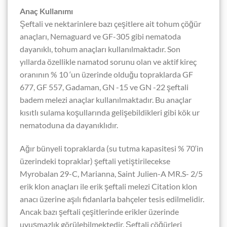
Anaç Kullanımı
Şeftali ve nektarinlere bazı çeşitlere ait tohum çöğür
anaçları, Nemaguard ve GF-305 gibi nematoda
dayanıklı, tohum anaçları kullanılmaktadır. Son
yıllarda özellikle namatod sorunu olan ve aktif kireç
oranının % 10 ‘un üzerinde olduğu topraklarda GF
677, GF 557, Gadaman, GN -15 ve GN -22 şeftali
badem melezi anaçlar kullanılmaktadır. Bu anaçlar
kısıtlı sulama koşullarında gelişebildikleri gibi kök ur
nematoduna da dayanıklıdır.
Ağır bünyeli topraklarda (su tutma kapasitesi % 70‘in
üzerindeki topraklar) şeftali yetiştirilecekse
Myrobalan 29-C, Marianna, Saint Julien-A MR.S- 2/5
erik klon anaçları ile erik şeftali melezi Citation klon
anacı üzerine aşılı fidanlarla bahçeler tesis edilmelidir.
Ancak bazı şeftali çeşitlerinde erikler üzerinde
uyuşmazlık görülebilmektedir. Şeftali çöğürleri