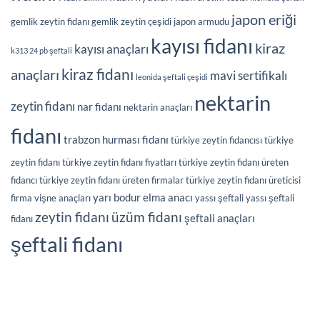
japon eriği
gemlik zeytin fidanı
gemlik zeytin çeşidi
japon armudu
kayısı fidanı
kiraz
kayısı anaçları
k313 24 pb şeftali
kiraz fidanı
anaçları
mavi sertifikalı
leonida şeftali çeşidi
nektarin
zeytin fidanı
nar fidanı
nektarin anaçları
fidanı
trabzon hurması fidanı
türkiye zeytin fidancısı
türkiye
zeytin fidanı
türkiye zeytin fidanı fiyatları
türkiye zeytin fidanı üreten
fidancı
türkiye zeytin fidanı üreten firmalar
türkiye zeytin fidanı üreticisi
yarı bodur elma anacı
firma
vişne anaçları
yassı şeftali
yassı şeftali
üzüm fidanı
zeytin fidanı
şeftali anaçları
fidanı
şeftali fidanı