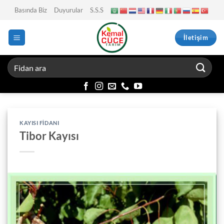
İçeriğe
Basında Biz
Duyurular
S.S.S
atla
İletişim
KAYISI FIDANI
Tibor Kayısı