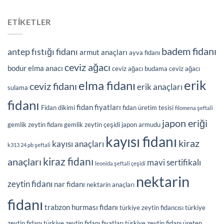
ETIKETLER
badem fidanı
antep fıstığı fidanı
armut anaçları
ayva fidanı
ceviz ağacı
bodur elma anacı
ceviz ağacı budama
ceviz ağacı
erik
elma fidanı
ceviz fidanı
erik anaçları
sulama
fidanı
fidan fiyatları
Fidan dikimi
fidan üretim tesisi
filomena şeftali
japon eriği
gemlik zeytin fidanı
gemlik zeytin çeşidi
japon armudu
kayısı fidanı
kiraz
kayısı anaçları
k313 24 pb şeftali
kiraz fidanı
anaçları
mavi sertifikalı
leonida şeftali çeşidi
nektarin
zeytin fidanı
nar fidanı
nektarin anaçları
fidanı
trabzon hurması fidanı
türkiye zeytin fidancısı
türkiye
zeytin fidanı
türkiye zeytin fidanı fiyatları
türkiye zeytin fidanı üreten