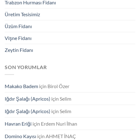
Trabzon Hurması Fidanı
Üretim Tesisimiz
Üzüm Fidanı
Vişne Fidanı
Zeytin Fidanı
SON YORUMLAR
Makako Badem
için
Birol Özer
Iğdır Şalağı (Apricos)
için
Selim
Iğdır Şalağı (Apricos)
için
Selim
Havran Eriği
için
Erdem Nuri İlhan
Domino Kayısı
için
AHMET İNAÇ