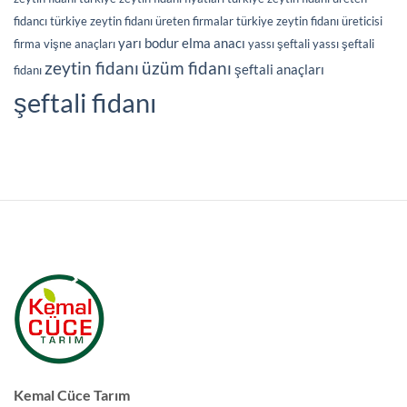
fidancı
türkiye zeytin fidanı üreten firmalar
türkiye zeytin fidanı üreticisi
yarı bodur elma anacı
firma
vişne anaçları
yassı şeftali
yassı şeftali
üzüm fidanı
zeytin fidanı
şeftali anaçları
fidanı
şeftali fidanı
Kemal Cüce Tarım